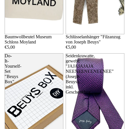
Baumwollbeutel Museum
Schlüsselanhänger "Filzanzug
Schloss Moyland
von Joseph Beuys"
€5,00
€5,00
Do-
Seidenkrawatte,
It-
gewebt:
Yourself-
"JAJAJAJAJA
Set
NEENEENEENEENEE"
"Beuys
(Joseph
Box"
Beuys),
inkl.
Geschenkbox