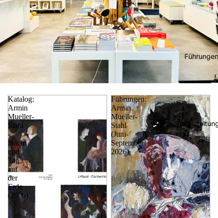
Führunge
Katalog:
Führungen:
Armin
Armin
Mueller-
Mueller-
Veranstaltun
Stahl
Stahl
-
(Juni-
Nacht
September
und
2026)
Tag
auf
der
Erde
Mehr
(2026)