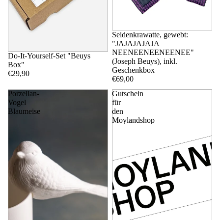
Seidenkrawatte, gewebt:
"JAJAJAJAJA
NEENEENEENEENEE"
Do-It-Yourself-Set "Beuys
(Joseph Beuys), inkl.
Box"
Geschenkbox
€29,90
€69,00
Porzellan-
Gutschein
Vogel
für
Blaumeise
den
Moylandshop